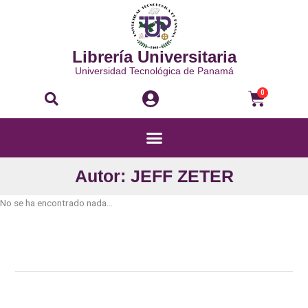
Ir
al
contenido
Librería Universitaria
Universidad Tecnológica de Panamá
Buscar
Carri
0
Menú
Autor: JEFF ZETER
No se ha encontrado nada...