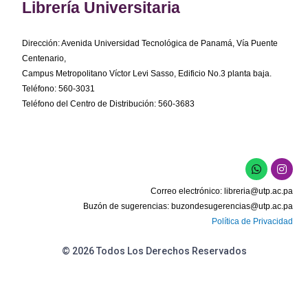
Librería Universitaria
Dirección: Avenida Universidad Tecnológica de Panamá, Vía Puente
Centenario,
Campus Metropolitano Víctor Levi Sasso, Edificio No.3 planta baja.
Teléfono: 560-3031
Teléfono del Centro de Distribución: 560-3683
W
I
h
n
a
s
Correo electrónico:
libreria@utp.ac.pa
t
t
s
a
Buzón de sugerencias:
buzondesugerencias@utp.ac.pa
a
g
Política de Privacidad
p
r
p
a
m
© 2026 Todos Los Derechos Reservados