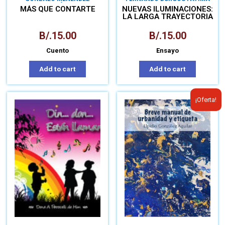
GONZÁLEZ
NOGUEIRA
MÁS QUE CONTARTE
NUEVAS ILUMINACIONES:
LA LARGA TRAYECTORIA
DE ENRIQUE JARAMILLO
LEVI
B/.
15.00
B/.
15.00
Cuento
Ensayo
Add to cart
Add to cart
¡Oferta!