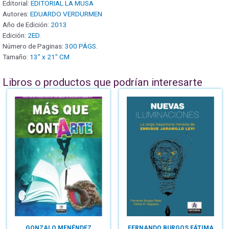
Editorial:
EDITORIAL LA MUSA
Autores:
EDUARDO VERDURMEN
Año de Edición:
2013
Edición:
2ED.
Número de Paginas:
300 PÁGS.
Tamaño:
13" x 21" CM
Libros o productos que podrían interesarte
GONZALO MENÉNDEZ
FERNANDO BURGOS FÁTIMA