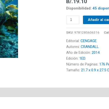
B/.
19.10
cantidad
Disponibilidad:
45 dispon
Añadir al ca
SKU:
9781285606316
Cat
Editorial:
CENGAGE
Autores:
CRANDALL
Año de Edición:
2014
Edición:
1ED.
Número de Paginas:
176 P
Tamaño:
21.7 x 0.9 x 27.5