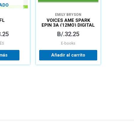
ADO
EMILY BRYSON
FL
VOICES AME SPARK
EPIN 3A (12MO) DIGITAL
.25
B/.
32.25
ÉS
E-books
 más
Añadir al carrito