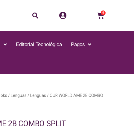
Buscar
Carrito
0
s
Editorial Tecnológica
Pagos
ooks
/
Lenguas
/
Lenguas
/ OUR WORLD AME 2B COMBO
E 2B COMBO SPLIT