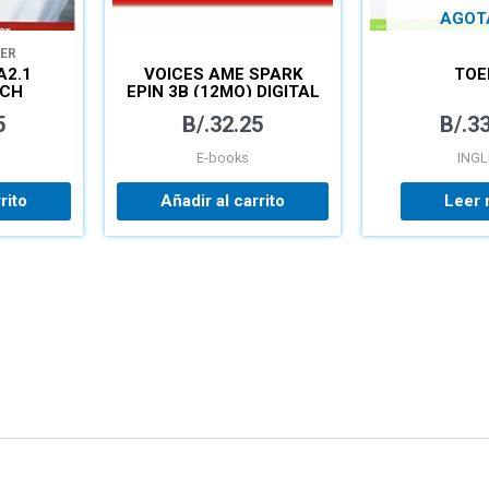
AGOT
ER
A2.1
VOICES AME SPARK
TOE
UCH
EPIN 3B (12MO) DIGITAL
5
B/.
32.25
B/.
33
E-books
INGL
rito
Añadir al carrito
Leer