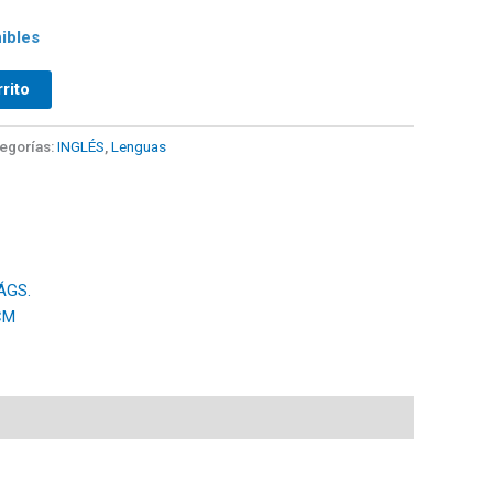
ibles
rrito
egorías:
INGLÉS
,
Lenguas
ÁGS.
 CM