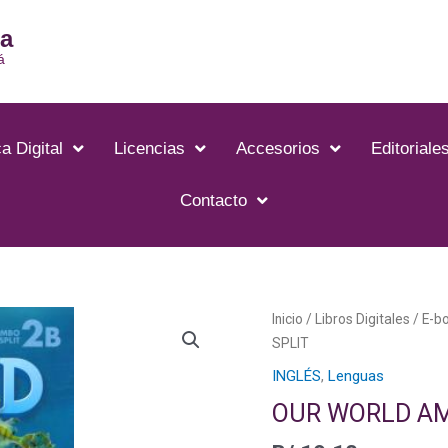
ia
á
a Digital
Licencias
Accesorios
Editoriale
Contacto
OUR
Inicio
/
Libros Digitales
/
E-b
WORLD
SPLIT
AME
INGLÉS
,
Lenguas
2B
OUR WORLD AM
COMBO
SPLIT