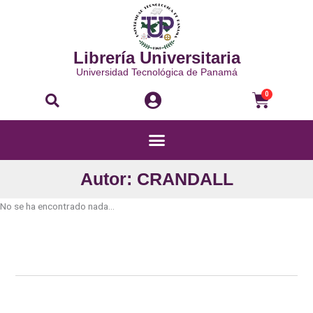
Ir
al
contenido
Librería Universitaria
Universidad Tecnológica de Panamá
Buscar
Carri
0
Menú
Autor: CRANDALL
No se ha encontrado nada...