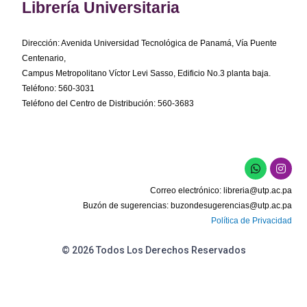
Librería Universitaria
Dirección: Avenida Universidad Tecnológica de Panamá, Vía Puente
Centenario,
Campus Metropolitano Víctor Levi Sasso, Edificio No.3 planta baja.
Teléfono: 560-3031
Teléfono del Centro de Distribución: 560-3683
W
I
h
n
a
s
Correo electrónico:
libreria@utp.ac.pa
t
t
s
a
Buzón de sugerencias:
buzondesugerencias@utp.ac.pa
a
g
Política de Privacidad
p
r
p
a
m
© 2026 Todos Los Derechos Reservados