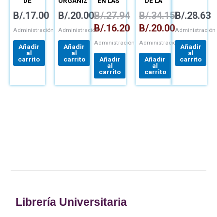
DE
ORGANIZACIONAL
EN LAS
DE LA
INVENTARIOS
ORGANIZACIONES
CADENA
B/.
17.00
B/.
20.00
B/.
27.94
B/.
34.15
B/.
28.63
DE
SUMINISTRO
B/.
16.20
B/.
20.00
Administración
Administración
Administración
Administración
Administración
Añadir
Añadir
Añadir
al
al
al
carrito
carrito
Añadir
Añadir
carrito
al
al
carrito
carrito
Librería Universitaria