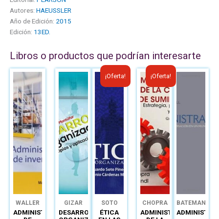
Autores:
HAEUSSLER
Año de Edición:
2015
Edición:
13ED.
Libros o productos que podrían interesarte
El
El
El
El
¡Oferta!
¡Oferta!
precio
precio
precio
precio
original
actual
original
actual
era:
es:
era:
es:
B/.27.94.
B/.16.20.
B/.34.15.
B/.20.00.
WALLER
GIZAR
SOTO
CHOPRA
BATEMAN
ADMINISTRACIÓN
DESARROLLO
ÉTICA
ADMINISTRACIÓN
ADMINISTRA