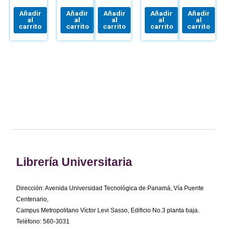
REDES,
TECNOLOGÍA
Y
Y
RIEGOS
AUTOMOTRIZ:
MARKETING
DISEÑO
Añadir
Añadir
Añadir
Añadir
Añadir
MANTENIMIENTO
DEL
al
al
al
al
al
Y
TRABAJO
carrito
carrito
carrito
carrito
carrito
REPARACIÓN
DEL
VEHÍCULO
Librería Universitaria
Dirección: Avenida Universidad Tecnológica de Panamá, Vía Puente
Centenario,
Campus Metropolitano Víctor Levi Sasso, Edificio No.3 planta baja.
Teléfono: 560-3031