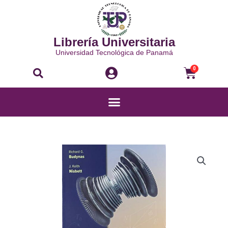
Ir
al
contenido
Librería Universitaria
Universidad Tecnológica de Panamá
Buscar
Carri
0
Menú