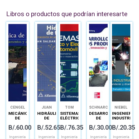
Libros o productos que podrían interesarte
CENGEL
JUAN
TOM
SCHNARCH
NIEBEL
SALDARRIAGA
DENTON
MECÁNICA
HIDRÁULICA
SISTEMAS
DESARROLLO
INGENIERÍA
DE
DE
ELÉCTRICO
DE
INDUSTRIAL
FLUIDOS
TUBERÍAS
Y
NUEVOS
DE
B/.
60.00
B/.
52.65
B/.
76.35
B/.
30.00
B/.
20.35
FUNDAMENTOS
ABASTECIMIENTO
ELECTRÓNICO
PRODUCTOS
NIEBEL
Y
DE
DEL
CREATIVIDAD,
MÉTODOS,
APLICACIONES
AGUA,
AUTOMÓVIL
INNOVACIÓN
ESTANDARES
Ingeniería
Ingeniería
Ingeniería
Ingeniería
Ingeniería