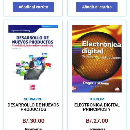
Añadir al carrito
Añadir al carrito
SCHNARCH
TOKHEIM
DESARROLLO DE NUEVOS
ELECTRÓNICA DIGITAL
PRODUCTOS
PRINCIPIOS Y
CREATIVIDAD,
APLICACIONES
INNOVACIÓN Y
B/.
30.00
B/.
27.00
MARKETING
Ingeniería
Ingeniería