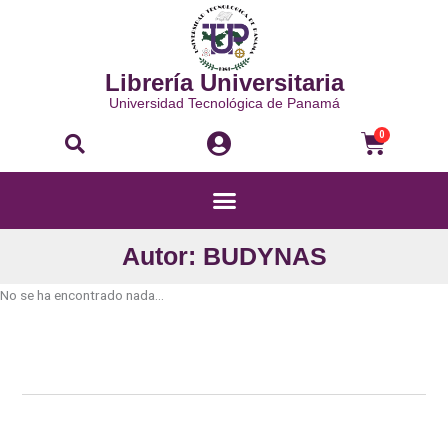
Ir
al
contenido
Librería Universitaria
Universidad Tecnológica de Panamá
Buscar
Carri
0
Menú
Autor: BUDYNAS
No se ha encontrado nada...