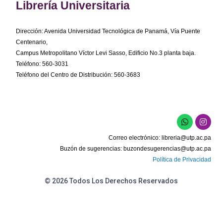
Librería Universitaria
Dirección: Avenida Universidad Tecnológica de Panamá, Vía Puente
Centenario,
Campus Metropolitano Víctor Levi Sasso, Edificio No.3 planta baja.
Teléfono: 560-3031
Teléfono del Centro de Distribución: 560-3683
W
I
h
n
a
s
Correo electrónico:
libreria@utp.ac.pa
t
t
s
a
Buzón de sugerencias:
buzondesugerencias@utp.ac.pa
a
g
Política de Privacidad
p
r
p
a
m
© 2026 Todos Los Derechos Reservados