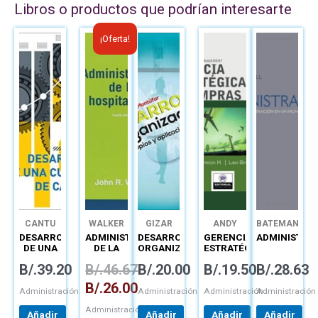
Libros o productos que podrían interesarte
El
El
¡Oferta!
precio
precio
original
actual
era:
es:
B/.46.67.
B/.26.00.
CANTU
WALKER
GIZAR
ANDY
BATEMAN
ESPINOZA
DESARROLLO
ADMINISTRACIÓN
DESARROLLO
GERENCIA
ADMINISTRA
LIBIA
DE UNA
DE LA
ORGANIZACIONAL
ESTRATÉGICA
BATISTA
CULTURA
HOSPITALIDAD
DE
B/.
39.20
B/.
46.67
B/.
20.00
B/.
19.50
B/.
28.63
DE
COMPRAS
CALIDAD
GLOBAL
B/.
26.00
SUPPLY
Administración
Administración
Administración
Administración
CHAIN
Administración
MANAGEMENT
Añadir
Añadir
Añadir
Añadir