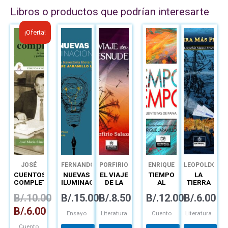
Libros o productos que podrían interesarte
El
El
¡Oferta!
precio
precio
original
actual
era:
es:
B/.10.00.
B/.6.00.
JOSÉ
FERNANDO
PORFIRIO
ENRIQUE
LEOPOLDO
MARÍA
BURGOS
SALAZAR
JARAMILO
MANSO
CUENTOS
NUEVAS
EL VIAJE
TIEMPO
LA
SÁNCHEZ
FÁTIMA
LEVI
BROCE
COMPLETOS
ILUMINACIONES:
DE LA
AL
TIERRA
NOGUEIRA
Y
LA
DESNUDEZ
TIEMPO
MÁS
B/.
10.00
B/.
15.00
B/.
8.50
B/.
12.00
B/.
6.00
POLIFONÍA
LARGA
FERMOSA
DE
TRAYECTORIA
B/.
6.00
NARRADORES
DE
Ensayo
Literatura
Cuento
Literatura
ENRIQUE
Cuento
JARAMILLO