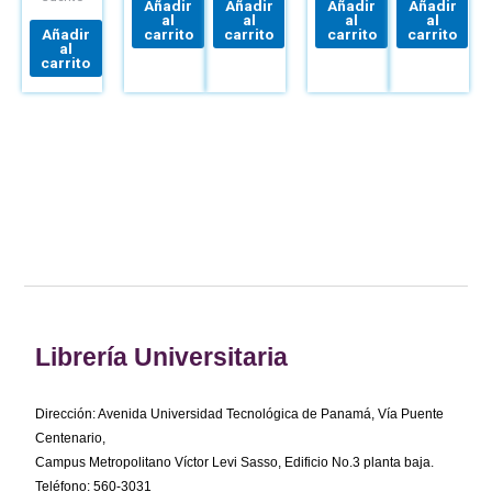
Añadir
Añadir
Añadir
Añadir
LEVI
al
al
al
al
Añadir
carrito
carrito
carrito
carrito
al
carrito
Librería Universitaria
Dirección: Avenida Universidad Tecnológica de Panamá, Vía Puente
Centenario,
Campus Metropolitano Víctor Levi Sasso, Edificio No.3 planta baja.
Teléfono: 560-3031