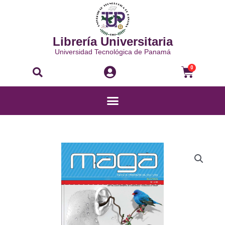
Ir
al
contenido
Librería Universitaria
Universidad Tecnológica de Panamá
Buscar
Carri
0
Menú