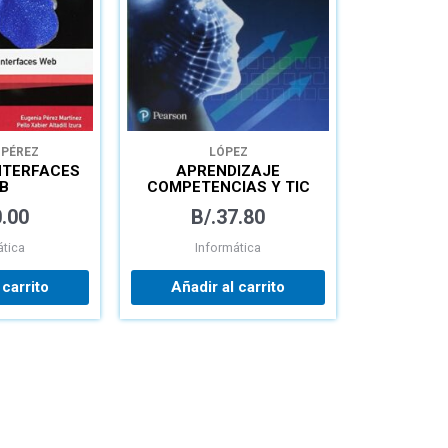
 PÉREZ
LÓPEZ
LLO XABIER
INTERFACES
APRENDIZAJE
 IZURA
B
COMPETENCIAS Y TIC
.00
B/.
37.80
ática
Informática
 carrito
Añadir al carrito