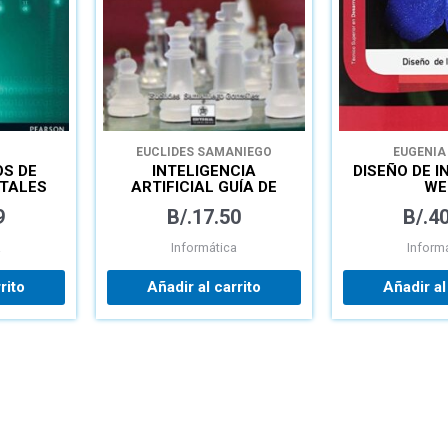
EUCLIDES SAMANIEGO
EUGENIA
GONZÁLEZ
MARTÍNEZ
PE
S DE
INTELIGENCIA
DISEÑO DE 
ALTADILL
ITALES
ARTIFICIAL GUÍA DE
WE
ASIGNACIONES Y
9
B/.
17.50
B/.
40
LABORATORIOS
a
Informática
Inform
rito
Añadir al carrito
Añadir al