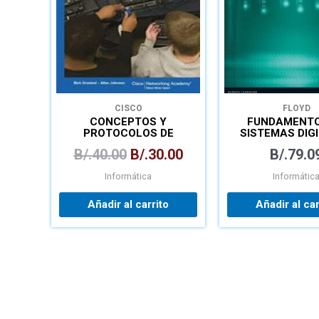
CISCO
FLOYD
CONCEPTOS Y
FUNDAMENTO
PROTOCOLOS DE
SISTEMAS DIG
ENRUTAMIENTO
B/.
40.00
B/.
30.00
B/.
79.0
Informática
Informátic
Añadir al carrito
Añadir al car