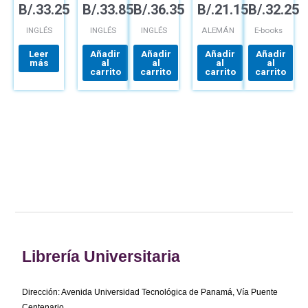
B/.
33.25
B/.
33.85
B/.
36.35
B/.
21.15
B/.
32.25
SPLIT
SPLIT A
EPIN 4A
(12 MO)
INGLÉS
INGLÉS
INGLÉS
ALEMÁN
E-books
Leer
Añadir
Añadir
Añadir
Añadir
más
al
al
al
al
carrito
carrito
carrito
carrito
Librería Universitaria
Dirección: Avenida Universidad Tecnológica de Panamá, Vía Puente
Centenario,