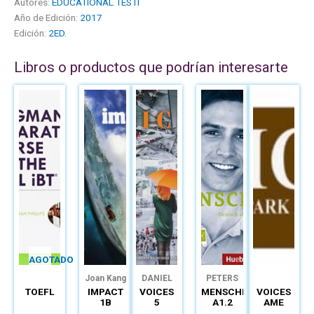
Autores:
EDUCATIONAL TESTI
Año de Edición:
2017
Edición:
2ED.
Libros o productos que podrían interesarte
AGOTADO
Joan Kang
DANIEL
PETERS
Shin
JoAnn
BARBER
LEWIS
TOEFL
IMPACT
VOICES
MENSCHEN
VOICES
Crandall
LANSFORD
MARECK
1B
5
A1.2
AME
KICZKOWIAK
COMBO
COMBO
ARBEITSBUCH
SPARK