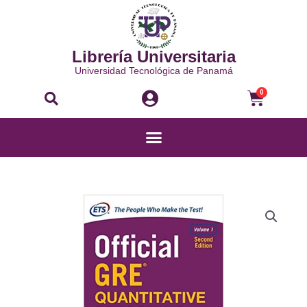
Ir
al
contenido
Librería Universitaria
Universidad Tecnológica de Panamá
Buscar
Carri
0
Menú