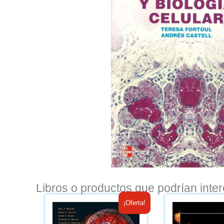
Libros o productos que podrían inter
El
El
¡Oferta!
precio
precio