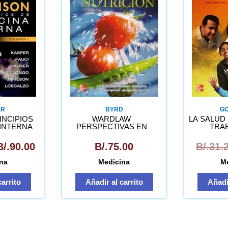
original
actual
era:
es:
B/.150.00.
B/.90.00.
ER
BYRD
GO
INCIPIOS
WARDLAW
LA SALUD 
 INTERNA
PERSPECTIVAS EN
TRA
NUTRICIÓN
COM
B/.
90.00
B/.
75.00
B/.
31.
na
Medicina
M
carrito
Añadir al carrito
Añadir