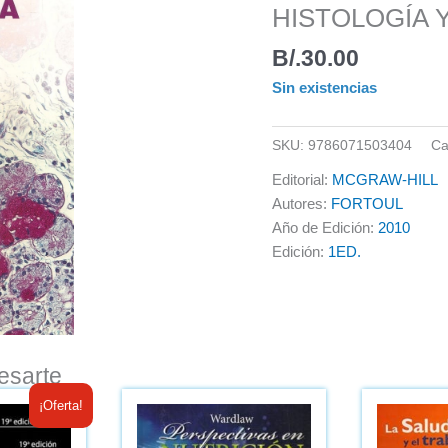
HISTOLOGÍA 
B/.
30.00
Sin existencias
SKU:
9786071503404
Ca
Editorial:
MCGRAW-HILL
Autores:
FORTOUL
Año de Edición:
2010
Edición:
1ED.
esarte
El
El
¡Oferta!
precio
precio