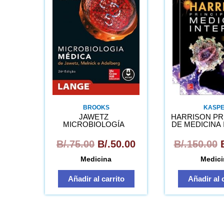
original
actual
era:
es:
B/.75.00.
B/.50.00.
BROOKS
KASP
JAWETZ
HARRISON PR
MICROBIOLOGÍA
DE MEDICINA
MÉDICA
2VOL.
B/.
75.00
B/.
50.00
B/.
150.00
Medicina
Medici
Añadir al carrito
Añadir al 