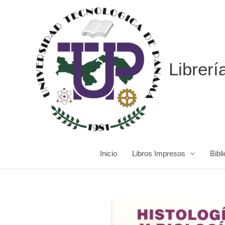
Ir
al
contenido
Librerí
Inicio
Libros Impresos
Bibli