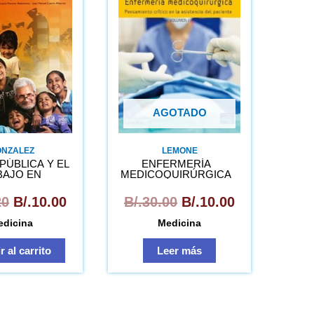
original
actual
original
actual
era:
es:
era:
es:
B/.31.20.
B/.10.00.
B/.30.00.
B/.10.00.
AGOTADO
NZALEZ
LEMONE
PÚBLICA Y EL
ENFERMERÍA
BAJO EN
MEDICOQUIRÚRGICA
UNIDAD
VOL.1
20
B/.
10.00
B/.
30.00
B/.
10.00
edicina
Medicina
 al carrito
Leer más