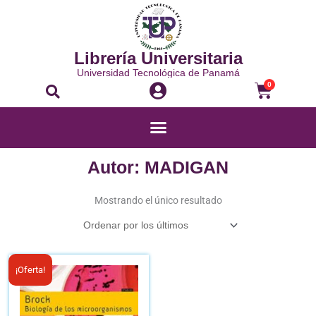
Ir
al
contenido
Librería Universitaria
Universidad Tecnológica de Panamá
Buscar
Carrito
0
Menú
Autor: MADIGAN
Mostrando el único resultado
El
El
¡Oferta!
precio
precio
original
actual