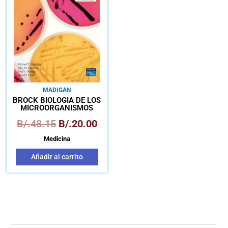
era:
es:
B/.48.15.
B/.20.00.
MADIGAN
BROCK BIOLOGÍA DE LOS
MICROORGANISMOS
B/.
48.15
B/.
20.00
Medicina
Añadir al carrito