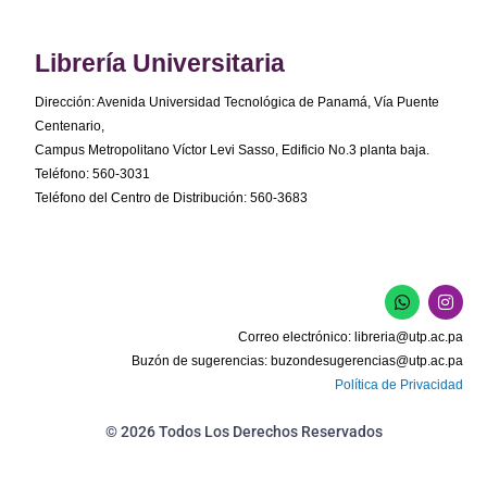
Librería Universitaria
Dirección: Avenida Universidad Tecnológica de Panamá, Vía Puente
Centenario,
Campus Metropolitano Víctor Levi Sasso, Edificio No.3 planta baja.
Teléfono: 560-3031
Teléfono del Centro de Distribución: 560-3683
W
I
h
n
a
s
Correo electrónico:
libreria@utp.ac.pa
t
t
s
a
Buzón de sugerencias:
buzondesugerencias@utp.ac.pa
a
g
Política de Privacidad
p
r
p
a
m
© 2026 Todos Los Derechos Reservados