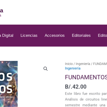
ia
á
a Digital
Licencias
Accesorios
Editoriales
Edito
FUNDAMENTOS
Inicio
/
Ingeniería
/ FUNDAM
Ingeniería
DE
CIRCUITOS
FUNDAMENTOS 
ELECTRICOS
B/.
42.00
cantidad
Este libro fue escrito p
Análisis de circuitos li
semestre mediante una 