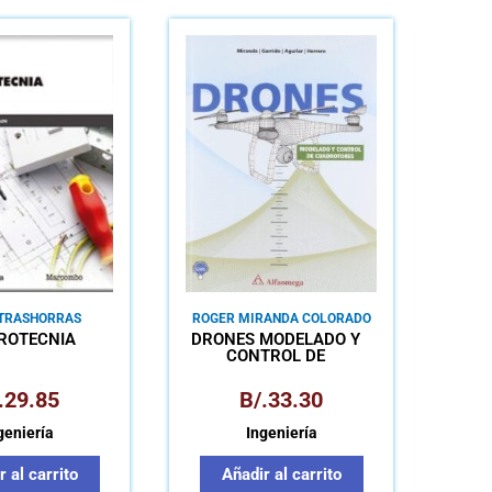
 TRASHORRAS
ROGER MIRANDA COLORADO
NTECELOS
ROTECNIA
DRONES MODELADO Y
CONTROL DE
CUADROTORES
.
29.85
B/.
33.30
geniería
Ingeniería
 al carrito
Añadir al carrito