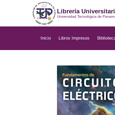
Ir
al
Librería Universitar
contenido
Universidad Tecnológica de Panam
Inicio
Libros Impresos
Bibliotec