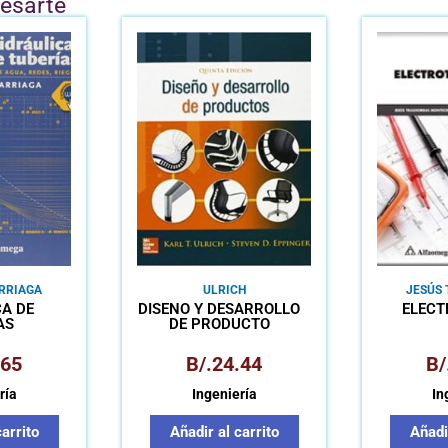
resarte
RRIAGA
ULRICH
JESÚS
MO
A DE
DISEÑO Y DESARROLLO
ELECT
AS
DE PRODUCTO
ENTO DE
 RIEGOS
.65
B/.
24.44
B/
ría
Ingeniería
In
carrito
Añadir al carrito
Añadir