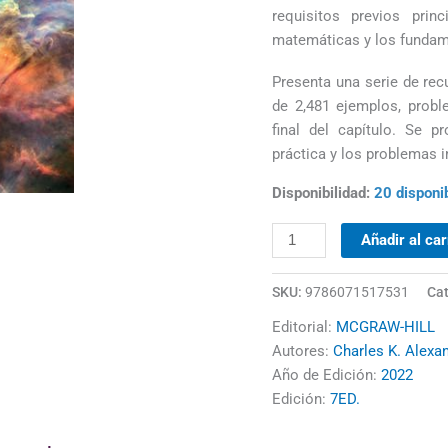
requisitos previos prin
matemáticas y los fundame
Presenta una serie de rec
de 2,481 ejemplos, probl
final del capítulo. Se 
práctica y los problemas i
Disponibilidad:
20 disponi
Añadir al car
SKU:
9786071517531
Cat
Editorial:
MCGRAW-HILL
Autores:
Charles K. Alexa
Año de Edición:
2022
Edición:
7ED.