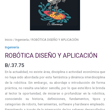
Inicio
/
Ingeniería
/ ROBÓTICA DISEÑO Y APLICACIÓN
Ingeniería
ROBÓTICA DISEÑO Y APLICACIÓN
B/.
37.75
En la actualidad, no existe área, disciplina o actividad económica que
no haya sido abordada por esta fantástica y dinámica interdisciplina
de la robótica. Sin embargo, su abordaje o introducción de forma
práctica, no resulta una labor sencilla, por lo que este libro le brinda
al lector la oportunidad, de iniciarse o profundizar en la robótica,
conociendo su historia, definiciones, fundamentos, tipos y
categorías de robots, herramientas, software y hardware empleado.
Permitiendo a través de la integración de los saberes desarrollados