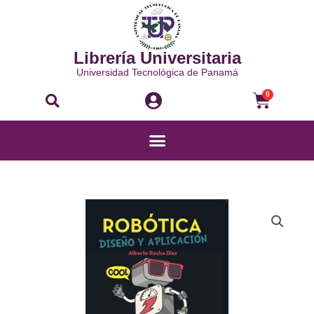
Ir
al
contenido
Librería Universitaria
Universidad Tecnológica de Panamá
Buscar
Carri
0
Menú
ROBÓTICA
DISEÑO
Y
APLICACIÓN
cantidad