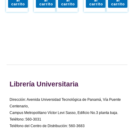
TRABAJO
MÉTODOS
Y
carrito
carrito
carrito
carrito
carrito
SEGÚN
REPARACIÓN
EHE-08
DEL
VEHÍCULO
Librería Universitaria
Dirección: Avenida Universidad Tecnológica de Panamá, Vía Puente
Centenario,
Campus Metropolitano Víctor Levi Sasso, Edificio No.3 planta baja.
Teléfono: 560-3031
Teléfono del Centro de Distribución: 560-3683