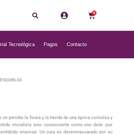
Buscar
Carrito
0
rial Tecnológica
Pagos
Contacto
 ESQUIRLAS
ecio
tual
:
.6.00.
 se percibe la fisura y la herida de una época convulsa y
entido moralista sino consecuente como ese dedo que
 prohibido enunciar. Un cura es desenmascarado por su