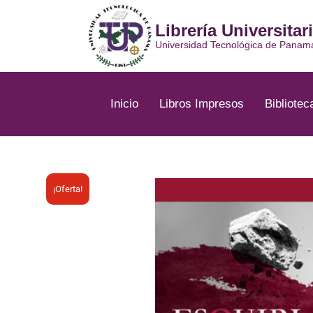
Ir
al
Librería Universitar
contenido
Universidad Tecnológica de Panam
Inicio
Libros Impresos
Bibliotec
¡Oferta!