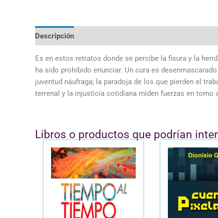
Descripción
Es en estos retratos donde se percibe la fisura y la h
ha sido prohibido enunciar. Un cura es desenmascarado po
juventud náufraga; la paradoja de los que pierden el tra
terrenal y la injusticia cotidiana miden fuerzas en torn
Libros o productos que podrían inte
E
p
o
e
B