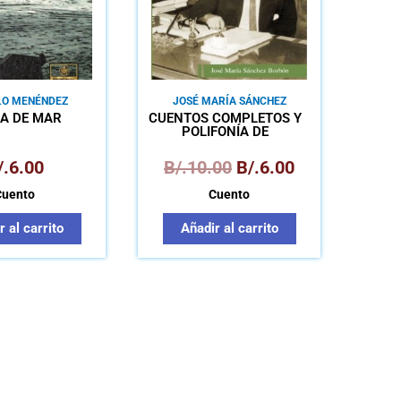
LO MENÉNDEZ
JOSÉ MARÍA SÁNCHEZ
ONZÁLEZ
A DE MAR
CUENTOS COMPLETOS Y
POLIFONÍA DE
NARRADORES
/.
6.00
B/.
10.00
B/.
6.00
Cuento
Cuento
 al carrito
Añadir al carrito