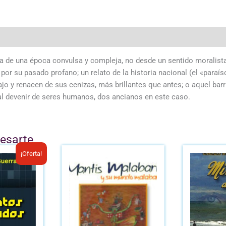
erida de una época convulsa y compleja, no desde un sentido morali
r su pasado profano; un relato de la historia nacional (el «paraís
bajo y renacen de sus cenizas, más brillantes que antes; o aquel bar
o al devenir de seres humanos, dos ancianos en este caso.
resarte
l
El
¡Oferta!
recio
precio
riginal
actual
ra:
es:
/.8.00.
B/.6.00.