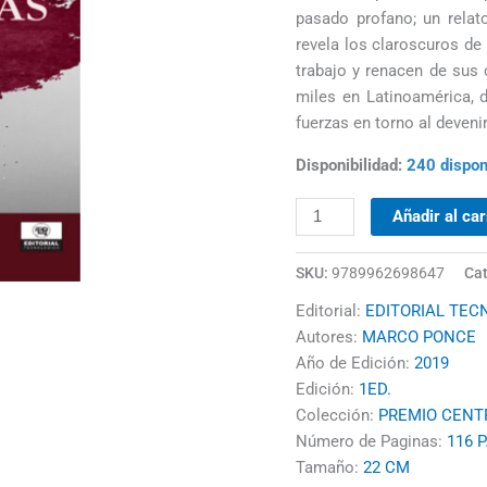
pasado profano; un relato
revela los claroscuros de 
trabajo y renacen de sus 
miles en Latinoamérica, do
fuerzas en torno al deven
Disponibilidad:
240 dispon
Añadir al car
SKU:
9789962698647
Cat
Editorial:
EDITORIAL TEC
Autores:
MARCO PONCE
Año de Edición:
2019
Edición:
1ED.
Colección:
PREMIO CENT
Número de Paginas:
116 
Tamaño:
22 CM