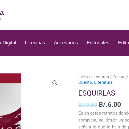
ia
á
a Digital
Licencias
Accesorios
Editoriales
Edito
El
El
ESQUIRLAS
Inicio
/
Literatura
/
Cuento
/
Cuento
,
Literatura
precio
pr
cantidad
original
ac
ESQUIRLAS
era:
es
B/.9.50.
B/
B/.
6.00
B/.
9.50
Es en estos retratos donde
compleja, no desde un s
señala lo que le ha sido