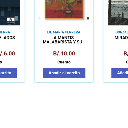
GUERRA
LIL MARÍA HERRERA
GONZA
G
XELADOS
LA MANTIS
MIRAD
MALABARISTA Y SU
MUNDO
MALABARILLOSO
/.
6.00
B/.
10.00
B
o
Cuento
carrito
Añadir al carrito
Añadir