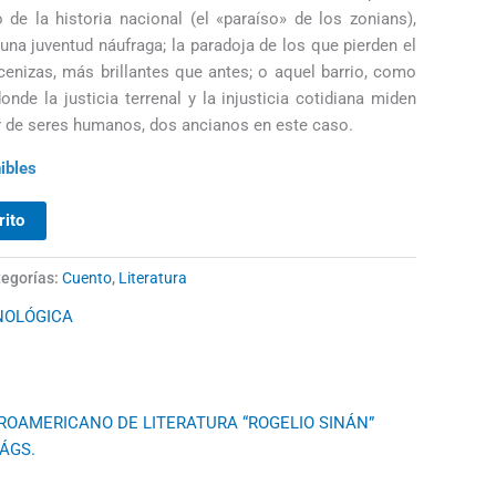
 de la historia nacional (el «paraíso» de los zonians),
una juventud náufraga; la paradoja de los que pierden el
cenizas, más brillantes que antes; o aquel barrio, como
nde la justicia terrenal y la injusticia cotidiana miden
ir de seres humanos, dos ancianos en este caso.
ibles
rito
egorías:
Cuento
,
Literatura
NOLÓGICA
ROAMERICANO DE LITERATURA “ROGELIO SINÁN”
PÁGS.