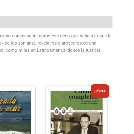
sta sino consecuente como ese dedo que señala lo que le
o» de los zonians), revela los claroscuros de una
rio, como miles en Latinoamérica, donde la justicia
El
El
¡Oferta!
precio
precio
original
actual
era:
es:
B/.10.00.
B/.6.00.