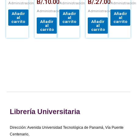
B/.
10.00
B/.
27.00
Administración
Administración
Administración
Administración
Administración
Añadir
Añadir
Añadir
al
al
al
carrito
Añadir
carrito
Añadir
carrito
al
al
carrito
carrito
Librería Universitaria
Dirección: Avenida Universidad Tecnológica de Panamá, Vía Puente
Centenario,