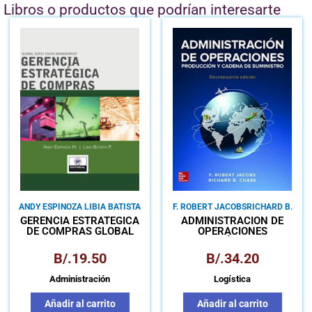
Libros o productos que podrían interesarte
ANDY ESPINOZA LIBIA BATISTA
F. ROBERT JACOBS
RICHARD B.
CHASE
GERENCIA ESTRATÉGICA
ADMINISTRACIÓN DE
DE COMPRAS GLOBAL
OPERACIONES
SUPPLY CHAIN
PRODUCCIÓN Y CADENA
MANAGEMENT
DE SUMINISTRO
B/.
19.50
B/.
34.20
Administración
Logística
Añadir al carrito
Añadir al carrito