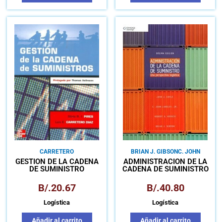
CARRETERO
BRIAN J. GIBSON
C. JOHN
LANGLEY JR.
JOHN J.
GESTIÓN DE LA CADENA
ADMINISTRACIÓN DE LA
COYLE
ROBERT A. NOVACK
DE SUMINISTRO
CADENA DE SUMINISTRO
UNA PERSPECTIVA
LOGÍSTICA
B/.
20.67
B/.
40.80
Logística
Logística
Añadir al carrito
Añadir al carrito