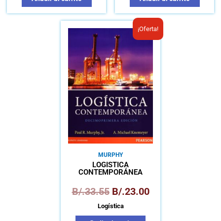
El
El
¡Oferta!
precio
precio
original
actual
era:
es:
B/.33.55.
B/.23.00.
MURPHY
LOGÍSTICA
CONTEMPORÁNEA
B/.
33.55
B/.
23.00
Logística