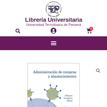
Ir
al
contenido
Librería Universitaria
Universidad Tecnológica de Panamá
Buscar
Carrito
0
Menú