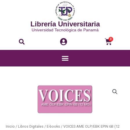
Ir
al
contenido
Librería Universitaria
Universidad Tecnológica de Panamá
Buscar
Carri
0
Menú
VOICES
AME
OLP/EBK
EPIN
6B
(12
MO)
Inicio
/
Libros Digitales
/
E-books
/ VOICES AME OLP/EBK EPIN 6B (12