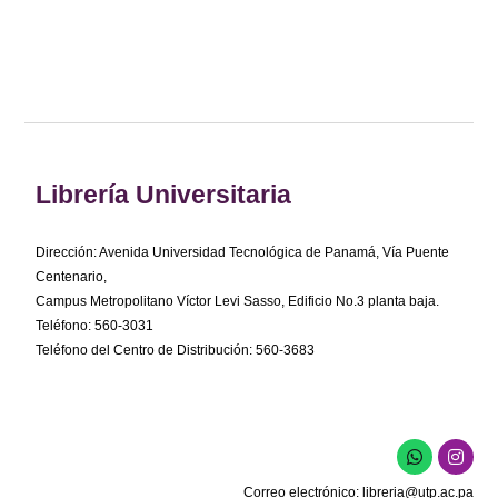
Librería Universitaria
Dirección: Avenida Universidad Tecnológica de Panamá, Vía Puente
Centenario,
Campus Metropolitano Víctor Levi Sasso, Edificio No.3 planta baja.
Teléfono: 560-3031
Teléfono del Centro de Distribución: 560-3683
W
I
h
n
a
s
Correo electrónico:
libreria@utp.ac.pa