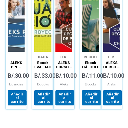
BACA
C.R.
ROBERT
C.R.
URBINA
PANAMÁ
SMITH
CHIRIQUÍ
ALEKS
Ebook
ALEKS
Ebook
ALEKS
OESTE
PPL –
EVALUACION
CURSO –
CÁLCULO
CURSO –
PLATAFORMA
DE
PLATAFORMA
TRASCENDENTES
PLATAFORM
B/.
30.00
B/.
33.00
B/.
10.00
B/.
11.00
B/.
10.00
MATEMÁTICA
PROYECTOS
MATEMÁTICA
TEMPRANAS
MATEMÁTICA
PARA
LICENCIA
PARA
APRENDIZAJE
CONNECT
APRENDIZAJ
Licencias
E-books
Aleks
E-books
Aleks
AUTÓNOMO
AUTÓNOMO
Añadir
Añadir
Añadir
Añadir
Añadir
al
al
al
al
al
carrito
carrito
carrito
carrito
carrito