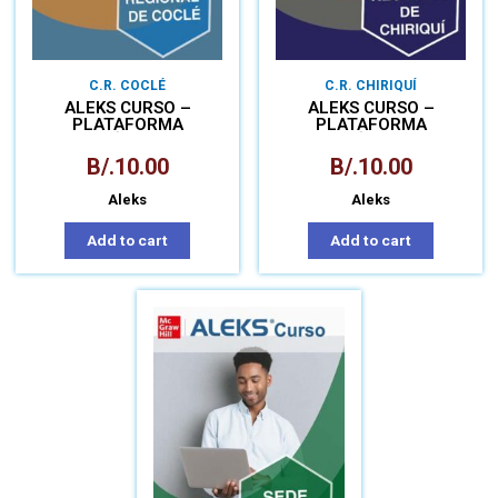
C.R. COCLÉ
C.R. CHIRIQUÍ
ALEKS CURSO –
ALEKS CURSO –
PLATAFORMA
PLATAFORMA
MATEMÁTICA PARA
MATEMÁTICA PARA
APRENDIZAJE
APRENDIZAJE
B/.
10.00
B/.
10.00
AUTÓNOMO
AUTÓNOMO
Aleks
Aleks
Add to cart
Add to cart