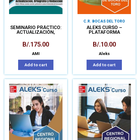
C.R. BOCAS DEL TORO
SEMINARIO PRÁCTICO:
ALEKS CURSO –
ACTUALIZACIÓN,
PLATAFORMA
ORTOGRAFÍA Y
MATEMÁTICA PARA
REDACCIÓN
APRENDIZAJE
B/.
175.00
B/.
10.00
AUTÓNOMO
AMI
Aleks
Add to cart
Add to cart