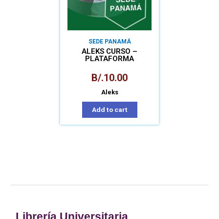
SEDE PANAMÁ
ALEKS CURSO –
PLATAFORMA
MATEMÁTICA PARA
APRENDIZAJE
B/.
10.00
AUTÓNOMO
Aleks
Add to cart
Librería Universitaria