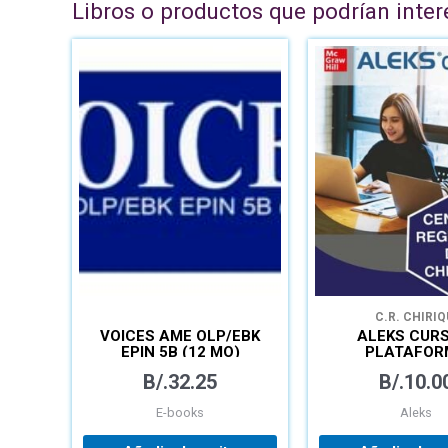
Libros o productos que podrían inter
C.R. CHIRIQ
VOICES AME OLP/EBK
ALEKS CURS
EPIN 5B (12 MO)
PLATAFOR
MATEMÁTICA
B/.
32.25
B/.
10.0
APRENDIZ
AUTÓNO
E-books
Aleks