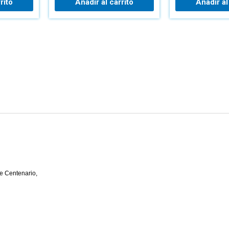
rito
Añadir al carrito
Añadir al
e Centenario,