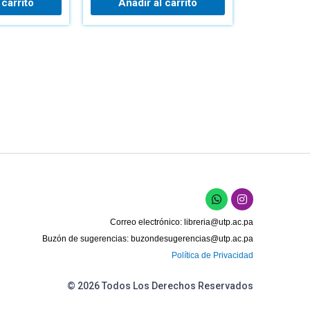
 carrito
Añadir al carrito
W
I
h
n
a
s
Correo electrónico:
libreria@utp.ac.pa
t
t
s
a
Buzón de sugerencias:
buzondesugerencias@utp.ac.pa
a
g
Política de Privacidad
p
r
p
a
m
© 2026 Todos Los Derechos Reservados