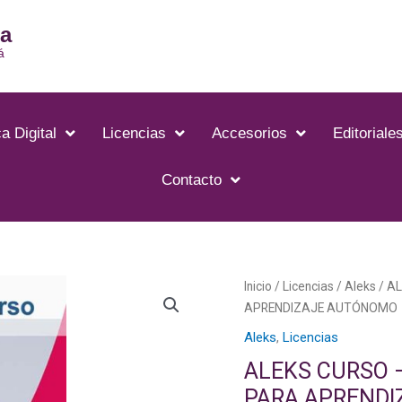
ia
á
a Digital
Licencias
Accesorios
Editoriale
Contacto
ALEKS
Inicio
/
Licencias
/
Aleks
/ A
CURSO
APRENDIZAJE AUTÓNOMO
-
Aleks
,
Licencias
PLATAFORMA
ALEKS CURSO 
MATEMÁTICA
PARA APREND
PARA