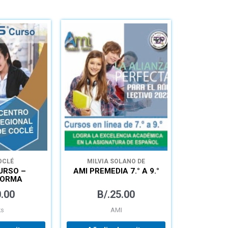
OCLÉ
MILVIA SOLANO DE
RODRÍGUEZ
URSO –
AMI PREMEDIA 7.° A 9.°
FORMA
CA PARA
.00
B/.
25.00
IZAJE
NOMO
ks
AMI