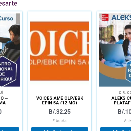
esarte
UÍ
C.R. C
O –
VOICES AME OLP/EBK
ALEKS C
MA
EPIN 5A (12 MO)
PLATA
 PARA
MATEMÁTI
0
B/.
32.25
B/.
10
AJE
APREND
MO
AUTÓ
E-books
Ale