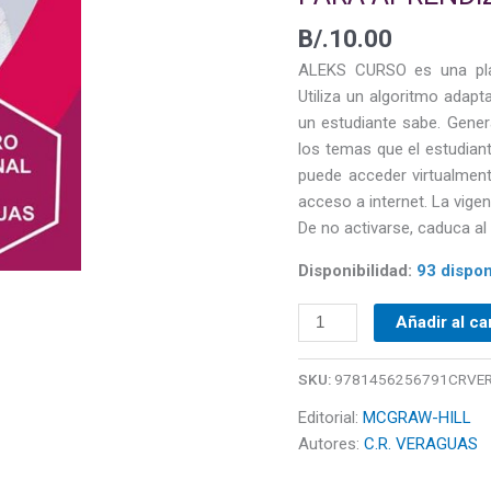
APRENDIZAJE
B/.
10.00
AUTÓNOMO
cantidad
ALEKS CURSO es una pla
Utiliza un algoritmo adapt
un estudiante sabe. Gene
los temas que el estudiant
puede acceder virtualmen
acceso a internet. La vigen
De no activarse, caduca a
Disponibilidad:
93 dispon
Añadir al ca
SKU:
9781456256791CRVE
Editorial:
MCGRAW-HILL
Autores:
C.R. VERAGUAS