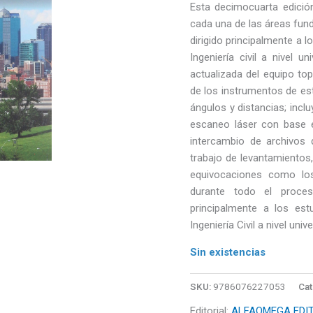
Esta decimocuarta edició
cada una de las áreas fun
dirigido principalmente a l
Ingeniería civil a nivel u
actualizada del equipo to
de los instrumentos de es
ángulos y distancias; inc
escaneo láser con base e
intercambio de archivos 
trabajo de levantamientos, 
equivocaciones como lo
durante todo el proces
principalmente a los est
Ingeniería Civil a nivel uni
Sin existencias
SKU:
9786076227053
Cat
Editorial:
ALFAOMEGA EDI