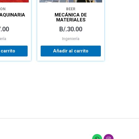
TON
BEER
MAQUINARIA
MECÁNICA DE
MATERIALES
.00
B/.
30.00
ería
Ingeniería
 carrito
Añadir al carrito
W
I