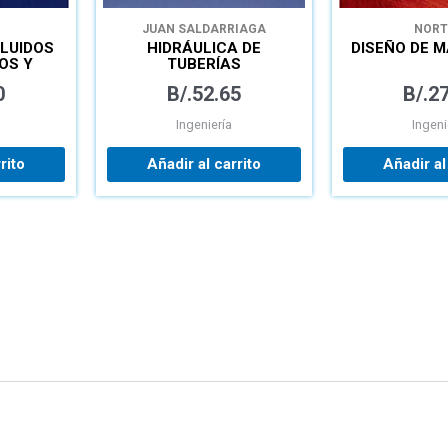
JUAN SALDARRIAGA
NOR
LUIDOS
HIDRÁULICA DE
DISEÑO DE 
OS Y
TUBERÍAS
NES
ABASTECIMIENTO DE
0
B/.
52.65
B/.
27
AGUA, REDES, RIEGOS
Ingeniería
Ingeni
rito
Añadir al carrito
Añadir al