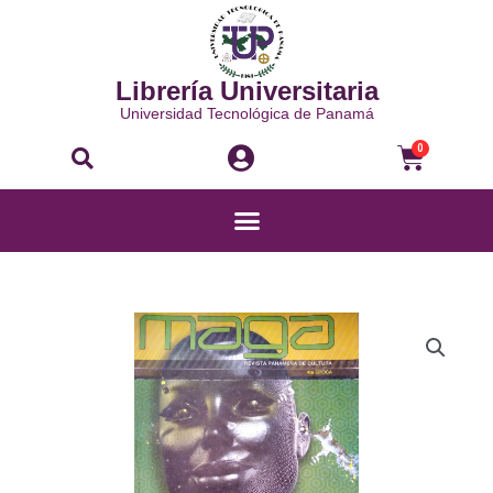
Ir
al
contenido
Librería Universitaria
Universidad Tecnológica de Panamá
Buscar
Carri
0
Menú