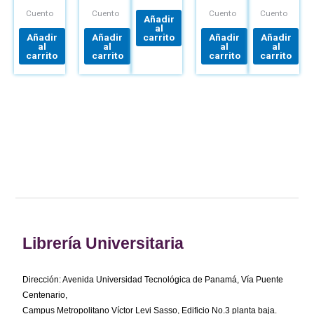
Cuento
Cuento
Cuento
Cuento
Añadir
al
Añadir
Añadir
carrito
Añadir
Añadir
al
al
al
al
carrito
carrito
carrito
carrito
Librería Universitaria
Dirección: Avenida Universidad Tecnológica de Panamá, Vía Puente
Centenario,
Campus Metropolitano Víctor Levi Sasso, Edificio No.3 planta baja.