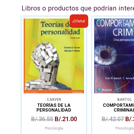
Libros o productos que podrían inter
El
El
El
¡Oferta!
precio
precio
pre
original
actual
ori
era:
es:
era
B/.36.55.
B/.21.00.
B/.
CARVER
BARTOL
TEORÍAS DE LA
COMPORTAMI
PERSONALIDAD
CRIMINA
B/.
36.55
B/.
21.00
B/.
42.07
B/.
Psicología
Psicología