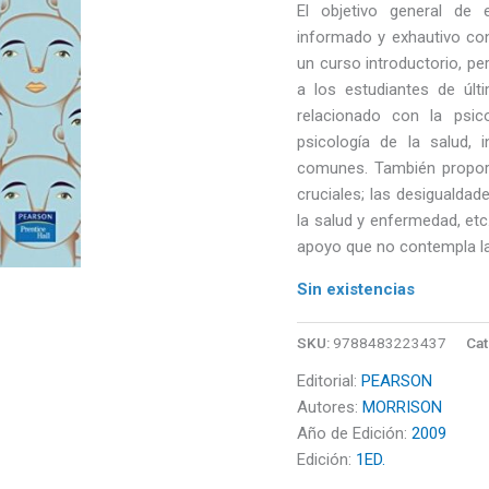
El objetivo general de 
informado y exhautivo con 
un curso introductorio, pe
a los estudiantes de úl
relacionado con la psic
psicología de la salud,
comunes. También propor
cruciales; las desigualdad
la salud y enfermedad, et
apoyo que no contempla l
Sin existencias
SKU:
9788483223437
Cat
Editorial:
PEARSON
Autores:
MORRISON
Año de Edición:
2009
Edición:
1ED.