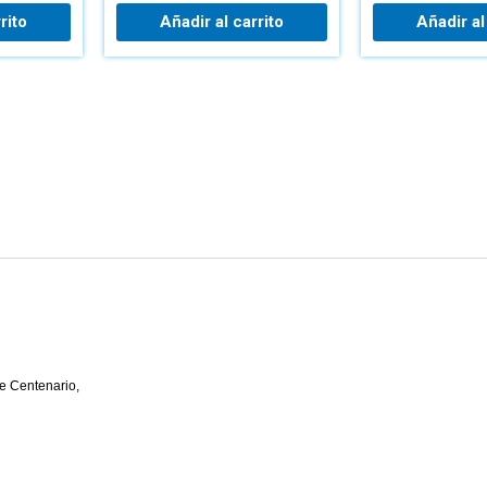
rito
Añadir al carrito
Añadir al
e Centenario,