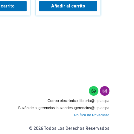
 carrito
Añadir al carrito
W
I
h
n
a
s
Correo electrónico:
libreria@utp.ac.pa
t
t
s
a
Buzón de sugerencias:
buzondesugerencias@utp.ac.pa
a
g
Política de Privacidad
p
r
p
a
m
© 2026 Todos Los Derechos Reservados