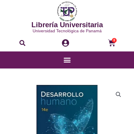
Ir
al
contenido
Librería Universitaria
Universidad Tecnológica de Panamá
Buscar
Carri
0
Menú
DESARROLLO
HUMANO
cantidad