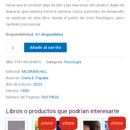
hasta que el corazón deja de latir y las neuronas del cerebro dejan de
disparar que nuestra historia termina. Estos patrones de desarrollo
se exploran en este libro desde el punto de vista fisiológico, pero
también psicosocial.
Disponibilidad:
41 disponibles
Añadir al carrito
SKU:
9781456284893
Categoría:
Psicología
Editorial:
MCGRAW-HILL
Autores:
Diane E. Papalia
Año de Edición:
2023
Edición:
14ED.
Número de Paginas:
560 PÁGS.
Libros o productos que podrían interesarte
El
El
El
El
El
El
¡Oferta!
¡Oferta!
¡Oferta!
precio
precio
precio
precio
precio
precio