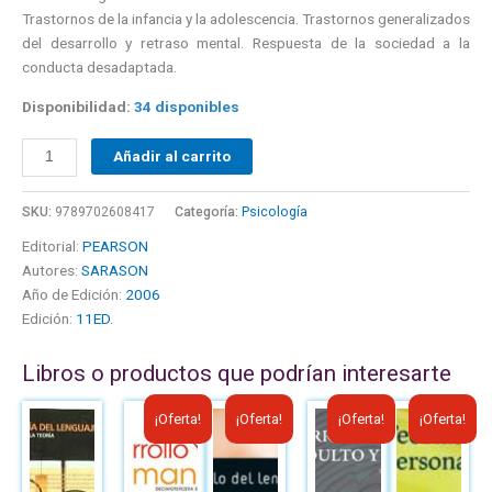
Trastornos de la infancia y la adolescencia. Trastornos generalizados
del desarrollo y retraso mental. Respuesta de la sociedad a la
conducta desadaptada.
Disponibilidad:
34 disponibles
Añadir al carrito
SKU:
9789702608417
Categoría:
Psicología
Editorial:
PEARSON
Autores:
SARASON
Año de Edición:
2006
Edición:
11ED.
Libros o productos que podrían interesarte
El
El
El
El
El
El
El
El
¡Oferta!
¡Oferta!
¡Oferta!
¡Oferta!
precio
precio
precio
precio
precio
precio
precio
precio
original
actual
original
actual
original
actual
original
actual