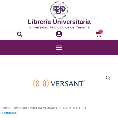
Ir
al
contenido
Librería Universitaria
Universidad Tecnológica de Panamá
Buscar
Carrito
0
Menú
PRUEBA
VERSANT
PLACEMENT
TEST
cantidad
Inicio
/
Licencias
/ PRUEBA VERSANT PLACEMENT TEST
Licencias