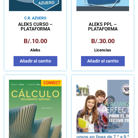
C.R. AZUERO
ALEKS CURSO –
ALEKS PPL –
PLATAFORMA
PLATAFORMA
MATEMÁTICA PARA
MATEMÁTICA
APRENDIZAJE AUTÓNOMO
B/.
10.00
B/.
30.00
Aleks
Licencias
Añadir al carrito
Añadir al carrito