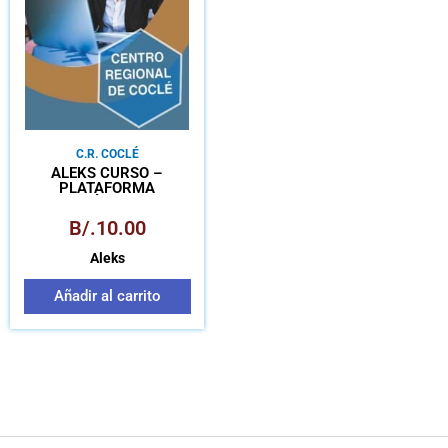
C.R. COCLÉ
ALEKS CURSO –
PLATAFORMA
MATEMÁTICA PARA
APRENDIZAJE
B/.
10.00
AUTÓNOMO
Aleks
Añadir al carrito