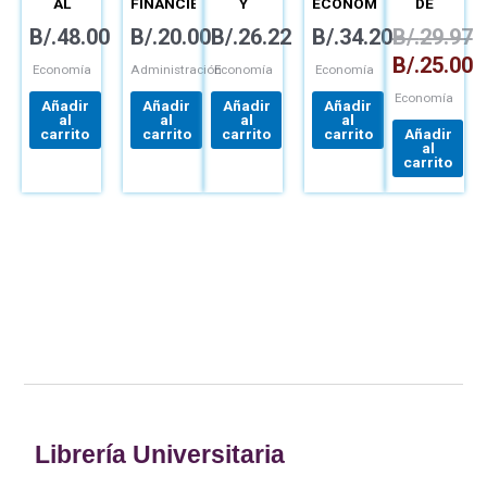
AL
FINANCIERO
Y
ECONÓMICA
DE
ANÁLISIS
PERSONAL
ESTADÍSTICA
MACROECON
B/.
48.00
B/.
20.00
B/.
26.22
B/.
34.20
B/.
29.97
ECONÓMICO
PARA
INGENIEROS
B/.
25.00
Economía
Administración
Economía
Economía
Economía
Añadir
Añadir
Añadir
Añadir
al
al
al
al
carrito
carrito
carrito
carrito
Añadir
al
carrito
Librería Universitaria