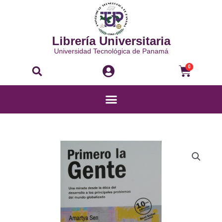
Ir
al
contenido
Librería Universitaria
Universidad Tecnológica de Panamá
Buscar
Carri
0
Menú
PRIMERO
LA
GENTE
cantidad