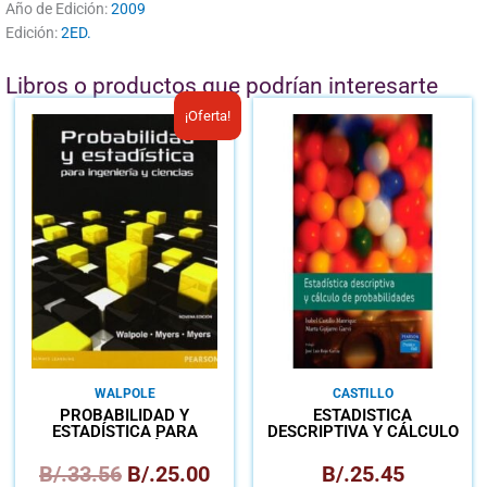
Año de Edición:
2009
Edición:
2ED.
Libros o productos que podrían interesarte
El
El
¡Oferta!
precio
precio
original
actual
era:
es:
B/.33.56.
B/.25.00.
WALPOLE
CASTILLO
PROBABILIDAD Y
ESTADÍSTICA
ESTADÍSTICA PARA
DESCRIPTIVA Y CÁLCULO
INGENIERÍA
DE PROBABILIDADES
B/.
33.56
B/.
25.00
B/.
25.45