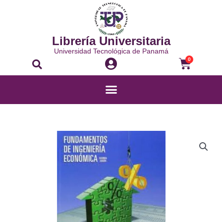
Ir
al
contenido
Librería Universitaria
Universidad Tecnológica de Panamá
Buscar
Carrito
0
Menú
FUNDAMENTOS
DE
INGENIERÍA
ECONÓMICA
cantidad