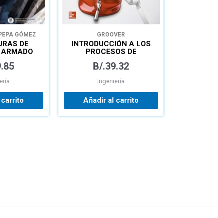
PEPA GÓMEZ
GROOVER
URAS DE
INTRODUCCIÓN A LOS
 ARMADO
PROCESOS DE
ONAMIENTO
MANUFACTURA
.85
B/.
39.32
ULO DE
ería
Ingeniería
EHE-08
 carrito
Añadir al carrito