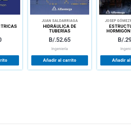
JUAN SALDARRIAGA
JOSEP GÓMEZ
CTRICAS
HIDRÁULICA DE
ESTRUCT
TUBERÍAS
HORMIGÓN
ABASTECIMIENTO DE
PREDIMENSI
0
B/.
52.65
B/.
29
AGUA, REDES, RIEGOS
Y CÁLC
SECCIONES MÉTODOS
Ingeniería
Ingeni
SEGÚN 
rito
Añadir al carrito
Añadir al