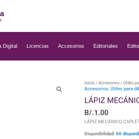
ia
á
a Digital
Licencias
Accesorios
Editoriales
Edito
LÁPIZ
Inicio
/
Accesorios
/
Útiles p
Accesorios
,
Útiles para di
MECÁNICO
CAPLET
LÁPIZ MECÁNI
-
B/.
1.00
A105C-
P
LÁPIZ MECÁNICO CAPLET,
cantidad
Disponibilidad:
60 disponi