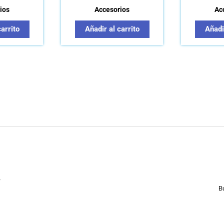
ios
Accesorios
Ac
carrito
Añadir al carrito
Añadir
,
B