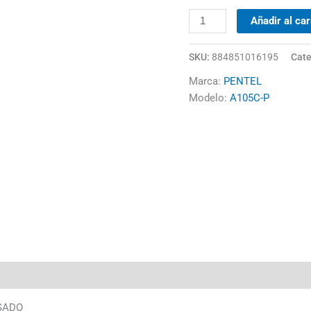
Añadir al car
SKU:
884851016195
Cate
Marca:
PENTEL
Modelo:
A105C-P
OSADO