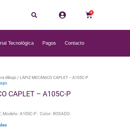
Buscar
Carrito
0
rial Tecnológica
Pagos
Contacto
ara dibujo
/ LÁPIZ MECÁNICO CAPLET – A105C-P
bujo
CO CAPLET – A105C-P
 Modelo: A105C-P . Color: ROSADO
bles