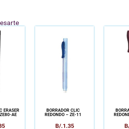
resarte
C ERASER
BORRADOR CLIC
BORRA
ZE80-AE
REDONDO – ZE-11
REDOND
35
B/.
1.35
B