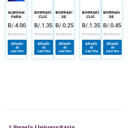
ALMOHADILLA
BORRADOR
BORRADOR
BORRADOR
BORRADOR
PARA
CLIC
DE
CLIC
DE
BORRAR
REDONDO
BARRA –
REDONDO
BARRA –
B/.
4.00
B/.
1.35
B/.
0.25
B/.
1.35
B/.
0.45
–
– ZE-22
ZEH-03E
– ZE-22
ZEHE-
05E
Accesorios
Accesorios
Accesorios
Accesorios
Accesorios
Añadir
Añadir
Añadir
Añadir
Añadir
al
al
al
al
al
carrito
carrito
carrito
carrito
carrito
Librería Universitaria