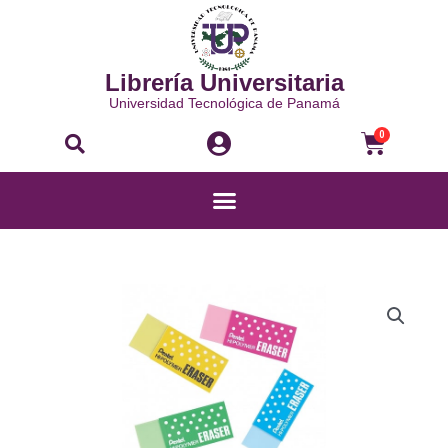
Ir
al
contenido
Librería Universitaria
Universidad Tecnológica de Panamá
Buscar
Carri
0
Menú
BORRADOR
DE
BARRA
-
ZEH-
05CME
cantidad