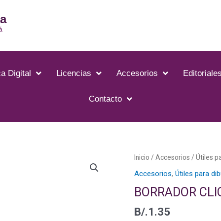
ia
á
a Digital
Licencias
Accesorios
Editoriale
Contacto
BORRADOR
Inicio
/
Accesorios
/
Útiles p
CLIC
Accesorios
,
Útiles para di
REDONDO
BORRADOR CLI
-
ZE-
B/.
1.35
22