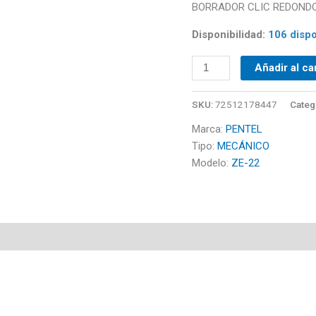
BORRADOR CLIC REDONDO, 
cantidad
Disponibilidad:
106 dispo
Añadir al ca
SKU:
72512178447
Categ
Marca:
PENTEL
Tipo:
MECÁNICO
Modelo:
ZE-22