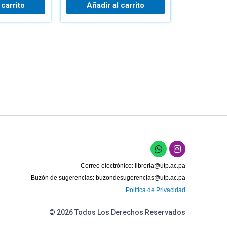
 carrito
Añadir al carrito
W
I
h
n
a
s
Correo electrónico:
libreria@utp.ac.pa
t
t
s
a
Buzón de sugerencias:
buzondesugerencias@utp.ac.pa
a
g
Política de Privacidad
p
r
p
a
m
© 2026 Todos Los Derechos Reservados