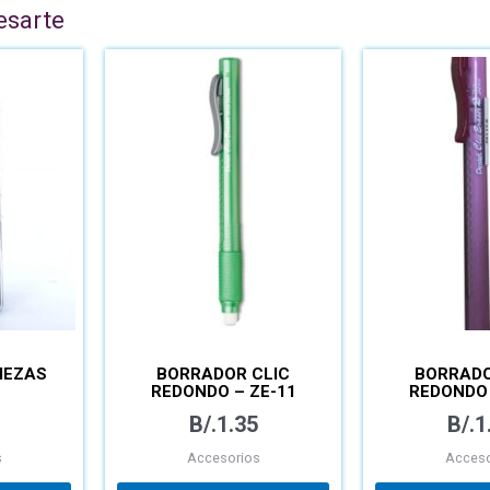
esarte
IEZAS
BORRADOR CLIC
BORRADO
REDONDO – ZE-11
REDONDO 
B/.
1.35
B/.
1
s
Accesorios
Acceso