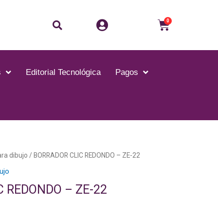
Buscar
Carrito
0
s
Editorial Tecnológica
Pagos
ara dibujo
/ BORRADOR CLIC REDONDO – ZE-22
bujo
C REDONDO – ZE-22