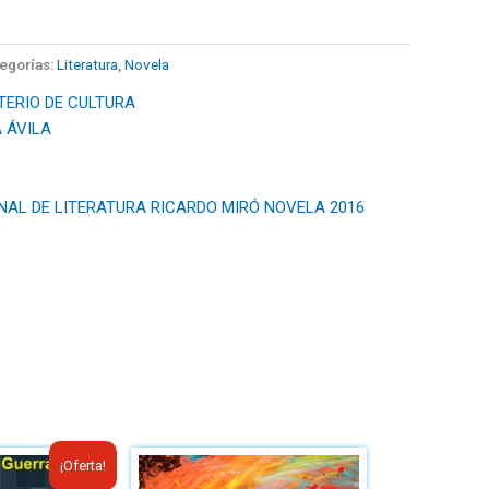
egorías:
Literatura
,
Novela
TERIO DE CULTURA
A ÁVILA
NAL DE LITERATURA RICARDO MIRÓ NOVELA 2016
El
El
¡Oferta!