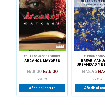
precio
precio
pre
original
actual
ori
era:
es:
era
B/.8.00.
B/.6.00.
B/.
EDUARDO JASPE LESCURE
ELPIDIO GONZ
ARCANOS MAYORES
BREVE MANU
URBANIDAD Y E
B/.
8.00
B/.
6.00
B/.
8.95
B/.
Cuento
Cuento
Añadir al carrito
Añadir al car