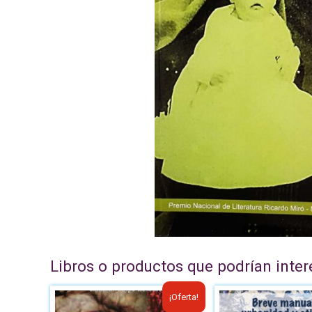
Libros o productos que podrían inter
El
El
El
¡Oferta!