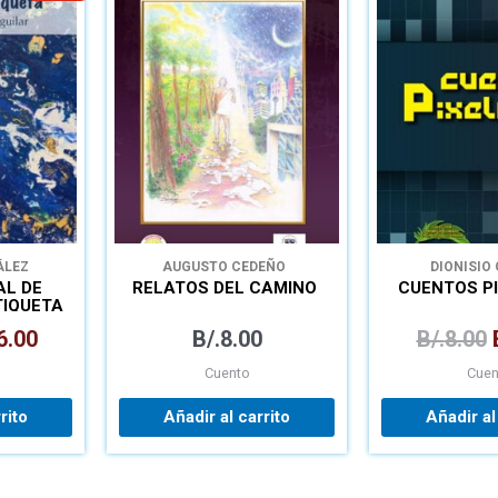
cio
precio
ginal
actual
:
es:
8.95.
B/.6.00.
ÁLEZ
AUGUSTO CEDEÑO
DIONISIO
AL DE
RELATOS DEL CAMINO
CUENTOS P
TIQUETA
6.00
B/.
8.00
B/.
8.00
Cuento
Cuen
rito
Añadir al carrito
Añadir al