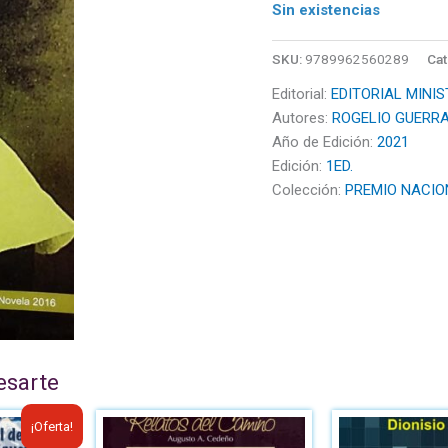
Sin existencias
SKU:
9789962560289
Cat
Editorial:
EDITORIAL MINIS
Autores:
ROGELIO GUERR
Año de Edición:
2021
Edición:
1ED.
Colección:
PREMIO NACIO
esarte
El
¡Oferta!