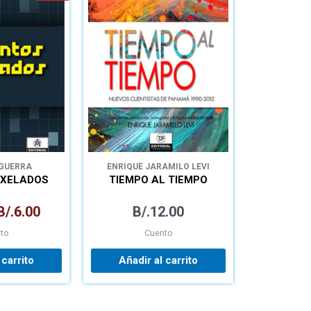
precio
precio
original
actual
era:
es:
B/.8.00.
B/.6.00.
 GUERRA
ENRIQUE JARAMILO LEVI
IXELADOS
TIEMPO AL TIEMPO
B/.
6.00
B/.
12.00
to
Cuento
 carrito
Añadir al carrito