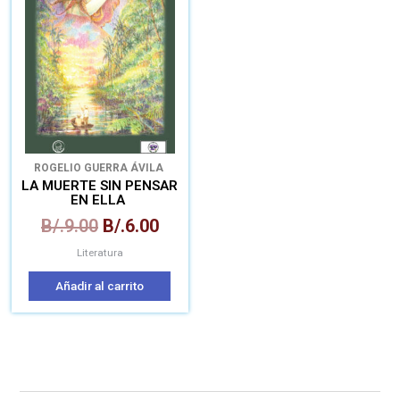
era:
es:
B/.9.00.
B/.6.00.
ROGELIO GUERRA ÁVILA
LA MUERTE SIN PENSAR
EN ELLA
B/.
9.00
B/.
6.00
Literatura
Añadir al carrito