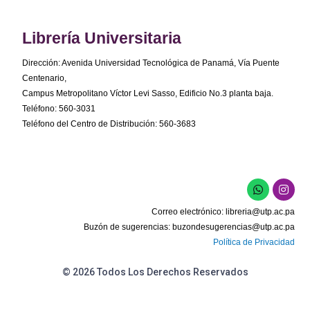
Librería Universitaria
Dirección: Avenida Universidad Tecnológica de Panamá, Vía Puente
Centenario,
Campus Metropolitano Víctor Levi Sasso, Edificio No.3 planta baja.
Teléfono: 560-3031
Teléfono del Centro de Distribución: 560-3683
W
I
h
n
a
s
Correo electrónico:
libreria@utp.ac.pa
t
t
s
a
Buzón de sugerencias:
buzondesugerencias@utp.ac.pa
a
g
Política de Privacidad
p
r
p
a
m
© 2026 Todos Los Derechos Reservados