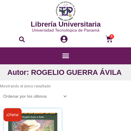
Ir
al
contenido
Librería Universitaria
Universidad Tecnológica de Panamá
Buscar
Carri
0
Menú
Autor: ROGELIO GUERRA ÁVILA
Mostrando el único resultado
El
El
¡Oferta!
precio
precio
original
actual