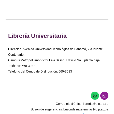
Librería Universitaria
Dirección: Avenida Universidad Tecnológica de Panamá, Vía Puente
Centenario,
Campus Metropolitano Víctor Levi Sasso, Edificio No.3 planta baja.
Teléfono: 560-3031
Teléfono del Centro de Distribución: 560-3683
W
I
h
n
a
s
Correo electrónico:
libreria@utp.ac.pa
t
t
s
a
Buzón de sugerencias:
buzondesugerencias@utp.ac.pa
a
g