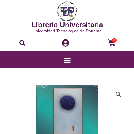
Ir
al
contenido
Librería Universitaria
Universidad Tecnológica de Panamá
Buscar
Carri
0
Menú