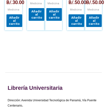
B/.
30.00
B/.
50.00
B/.
50.00
ENFERMEDADES
CONCEPTOS
Medicina
Medicina
Y
Medicina
Medicina
Medicina
EXPERIMENTOS
Añadir
Añadir
al
al
Añadir
carrito
carrito
Añadir
Añadir
al
al
al
carrito
carrito
carrito
Librería Universitaria
Dirección: Avenida Universidad Tecnológica de Panamá, Vía Puente
Centenario,