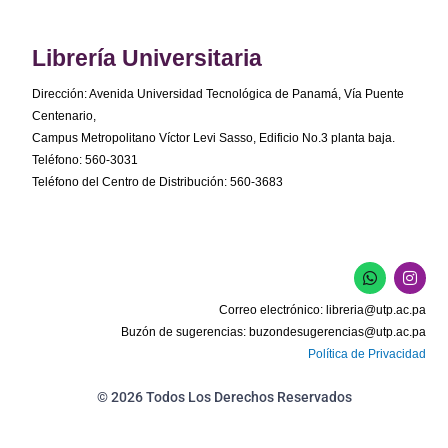
Librería Universitaria
Dirección: Avenida Universidad Tecnológica de Panamá, Vía Puente
Centenario,
Campus Metropolitano Víctor Levi Sasso, Edificio No.3 planta baja.
Teléfono: 560-3031
Teléfono del Centro de Distribución: 560-3683
W
I
h
n
a
s
Correo electrónico:
libreria@utp.ac.pa
t
t
s
a
Buzón de sugerencias:
buzondesugerencias@utp.ac.pa
a
g
Política de Privacidad
p
r
p
a
m
© 2026 Todos Los Derechos Reservados