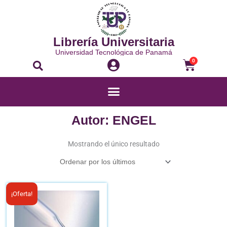
Ir
al
contenido
Librería Universitaria
Universidad Tecnológica de Panamá
Buscar
Carrito
0
Menú
Autor: ENGEL
Mostrando el único resultado
El
El
¡Oferta!
precio
precio
original
actual