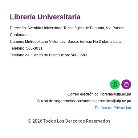
Librería Universitaria
Dirección: Avenida Universidad Tecnológica de Panamá, Vía Puente
Centenario,
Campus Metropolitano Víctor Levi Sasso, Edificio No.3 planta baja.
Teléfono: 560-3031
Teléfono del Centro de Distribución: 560-3683
W
I
h
n
a
s
Correo electrónico:
libreria@utp.ac.pa
t
t
s
a
Buzón de sugerencias:
buzondesugerencias@utp.ac.pa
a
g
Política de Privacidad
p
r
p
a
m
© 2026 Todos Los Derechos Reservados