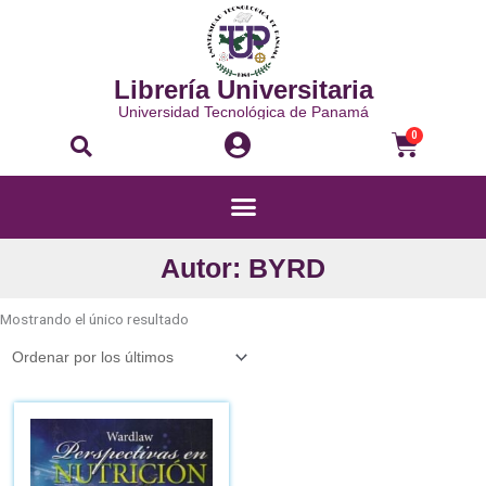
Ir
al
contenido
Librería Universitaria
Universidad Tecnológica de Panamá
Buscar
Carri
0
Menú
Autor: BYRD
Mostrando el único resultado