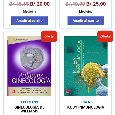
B/.
48.15
B/.
20.00
B/.
40.00
B/.
25.00
Medicina
Medicina
Añadir al carrito
Añadir al carrito
El
El
El
El
¡Oferta!
¡Oferta!
precio
precio
precio
pre
original
actual
original
act
era:
es:
era:
es:
B/.138.00.
B/.110.00.
B/.112.00.
B/.
HOFFMANN
OWEN
GINECOLOGÍA DE
KUBY INMUNOLOGÍA
WILLIAMS