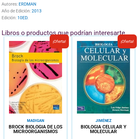
Autores:
ERDMAN
Año de Edición:
2013
Edición:
10ED.
Libros o productos que podrían interesarte
El
El
El
El
¡Oferta!
¡Oferta!
precio
precio
precio
prec
original
actual
original
actu
era:
es:
era:
es:
B/.48.15.
B/.20.00.
B/.40.00.
B/.2
MADIGAN
JIMÉNEZ
BROCK BIOLOGÍA DE LOS
BIOLOGÍA CELULAR Y
MICROORGANISMOS
MOLECULAR