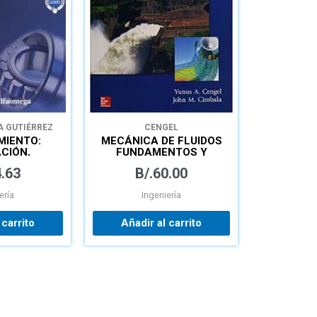
 GUTIÉRREZ
CENGEL
MIENTO:
MECÁNICA DE FLUIDOS
CIÓN,
FUNDAMENTOS Y
Y CONTROL
APLICACIONES
.63
B/.
60.00
ería
Ingeniería
 carrito
Añadir al carrito