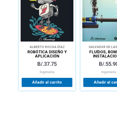
ALBERTO ROCHA DÍAZ
SALVADOR DE LA
ROBÓTICA DISEÑO Y
FLUÍDOS, BOM
APLICACIÓN
INSTALACI
HIDRÁULI
B/.
37.75
B/.
55.9
Ingeniería
Ingeniería
Añadir al carrito
Añadir al car