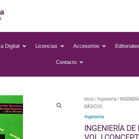
ia
á
a Digital
Licencias
Accesorios
Editoriale
Contacto
Inicio
/
Ingeniería
/ INGENIER
BÁSICOS
Ingeniería
INGENIERÍA DE
VOL.I CONCEP