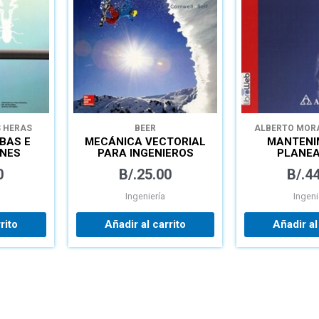
S HERAS
BEER
ALBERTO MORA
BAS E
MECÁNICA VECTORIAL
MANTENI
ONES
PARA INGENIEROS
PLANEA
CAS
DINÁMICA
EJECUCIÓN 
0
B/.
25.00
B/.
44
Ingeniería
Ingeni
rito
Añadir al carrito
Añadir al