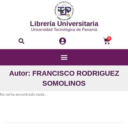
Ir
al
contenido
Librería Universitaria
Universidad Tecnológica de Panamá
Buscar
Carri
0
Menú
Autor: FRANCISCO RODRIGUEZ
SOMOLINOS
No se ha encontrado nada...