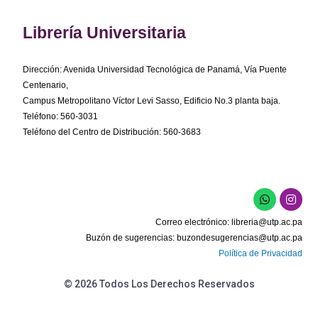
Librería Universitaria
Dirección: Avenida Universidad Tecnológica de Panamá, Vía Puente
Centenario,
Campus Metropolitano Víctor Levi Sasso, Edificio No.3 planta baja.
Teléfono: 560-3031
Teléfono del Centro de Distribución: 560-3683
W
I
h
n
a
s
Correo electrónico:
libreria@utp.ac.pa
t
t
s
a
Buzón de sugerencias:
buzondesugerencias@utp.ac.pa
a
g
Política de Privacidad
p
r
p
a
m
© 2026 Todos Los Derechos Reservados