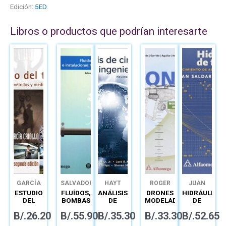
Edición:
5ED.
Libros o productos que podrían interesarte
GARCÍA
SALVADOR
HAYT
ROGER
JUAN
DE LAS
MIRANDA
SALDARRIAG
ESTUDIO
FLUÍDOS,
ANÁLISIS
DRONES
HIDRÁULICA
HERAS
COLORADO
DEL
BOMBAS
DE
MODELADO
DE
TRABAJO
E
CIRCUITOS
Y
TUBERÍAS
B/.
26.20
B/.
55.90
B/.
35.30
B/.
33.30
B/.
52.65
INGENIERÍA
INSTALACIONES
EN
CONTROL
ABASTECIMI
DE
HIDRÁULICAS
INGENIERÍA:
DE
DE