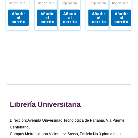
MÉTODOS
LIBRO+CONNECT
CUADROTORES
AGUA,
Ingeniería
Ingeniería
Ingeniería
Ingeniería
Ingeniería
Y
REDES,
MEDICIÓN
RIEGOS
Añadir
Añadir
Añadir
Añadir
Añadir
DEL
al
al
al
al
al
TRABAJO
carrito
carrito
carrito
carrito
carrito
Librería Universitaria
Dirección: Avenida Universidad Tecnológica de Panamá, Vía Puente
Centenario,
Campus Metropolitano Víctor Levi Sasso, Edificio No.3 planta baja.