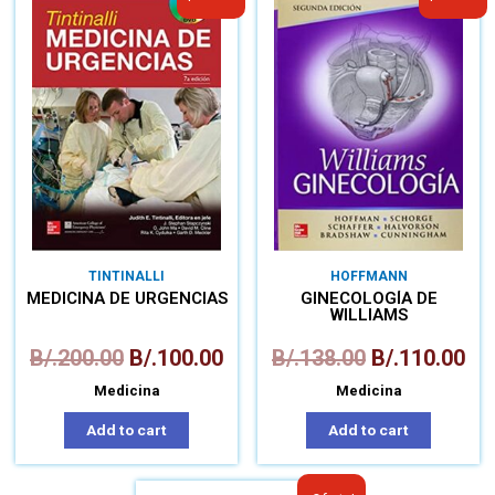
TINTINALLI
HOFFMANN
MEDICINA DE URGENCIAS
GINECOLOGÍA DE
WILLIAMS
B/.
200.00
B/.
100.00
B/.
138.00
B/.
110.00
Medicina
Medicina
Add to cart
Add to cart