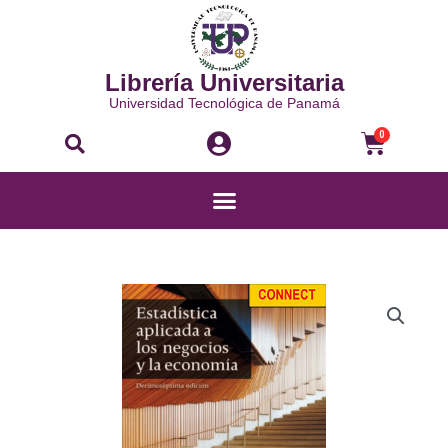
Ir
al
contenido
Librería Universitaria
Universidad Tecnológica de Panamá
Buscar
Carri
0
Menú
Ebook
ESTADISTICA
APLICADA
A
LOS
NEGOCIOS
LICENCIA