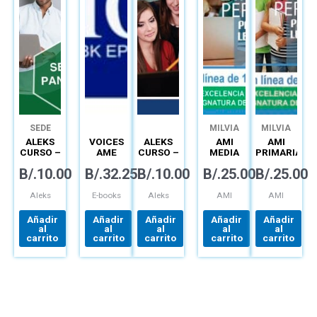
SEDE
MILVIA
MILVIA
PANAMÁ
SOLANO
SOLANO
ALEKS
VOICES
ALEKS
AMI
AMI
DE
DE
CURSO –
AME
CURSO –
MEDIA
PRIMARIA
RODRÍGUEZ
RODRÍGUEZ
PLATAFORMA
OLP/EBK
PLATAFORMA
10.° A
3.° A 6.°
B/.
10.00
B/.
32.25
B/.
10.00
B/.
25.00
B/.
25.00
MATEMÁTICA
EPIN 5B
MATEMÁTICA
12.°
PARA
(12 MO)
PARA
APRENDIZAJE
APRENDIZAJE
Aleks
E-books
Aleks
AMI
AMI
AUTÓNOMO
AUTÓNOMO
Añadir
Añadir
Añadir
Añadir
Añadir
al
al
al
al
al
carrito
carrito
carrito
carrito
carrito