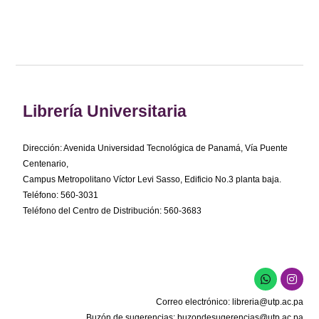
Librería Universitaria
Dirección: Avenida Universidad Tecnológica de Panamá, Vía Puente
Centenario,
Campus Metropolitano Víctor Levi Sasso, Edificio No.3 planta baja.
Teléfono: 560-3031
Teléfono del Centro de Distribución: 560-3683
W
I
h
n
a
s
Correo electrónico:
libreria@utp.ac.pa
t
t
s
a
Buzón de sugerencias:
buzondesugerencias@utp.ac.pa