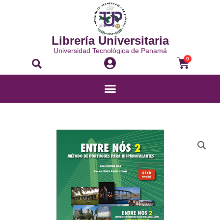
Ir
al
contenido
Librería Universitaria
Universidad Tecnológica de Panamá
Buscar
Carrito
0
Menú
ENTRE
NÓS
2-
PACK
(LA+CE)
EBOOK
cantidad