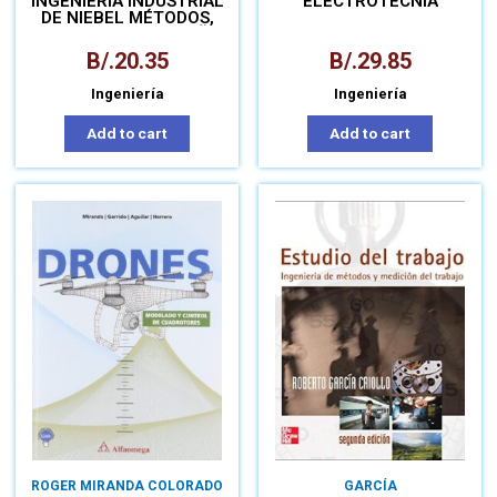
INGENIERÍA INDUSTRIAL
ELECTROTECNIA
DE NIEBEL MÉTODOS,
ESTANDARES Y DISEÑO
DEL TRABAJO
B/.
20.35
B/.
29.85
Ingeniería
Ingeniería
Add to cart
Add to cart
ROGER MIRANDA COLORADO
GARCÍA