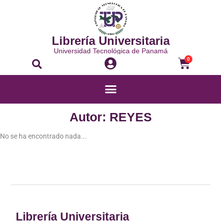
Ir
al
contenido
Librería Universitaria
Universidad Tecnológica de Panamá
Buscar
Carrito
0
Menú
Autor: REYES
No se ha encontrado nada...
Librería Universitaria