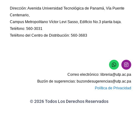
Dirección: Avenida Universidad Tecnológica de Panamá, Vía Puente
Centenario,
Campus Metropolitano Víctor Levi Sasso, Edificio No.3 planta baja.
Teléfono: 560-3031
Teléfono del Centro de Distribución: 560-3683
W
I
h
n
a
s
Correo electrónico:
libreria@utp.ac.pa
t
t
s
a
Buzón de sugerencias:
buzondesugerencias@utp.ac.pa
a
g
Política de Privacidad
p
r
p
a
m
© 2026 Todos Los Derechos Reservados